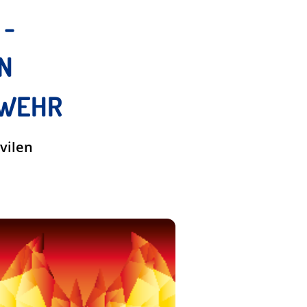
 -
N
SWEHR
vilen