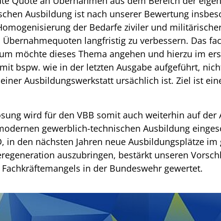
ute Quote an Übernahmen aus dem Bereich der eigen
ischen Ausbildung ist nach unserer Bewertung insbes
omogenisierung der Bedarfe ziviler und militärische
 Übernahmequoten langfristig zu verbessern. Das fac
erium möchte dieses Thema angehen und hierzu im erst
it bspw. wie in der letzten Ausgabe aufgeführt, nicht
 einer Ausbildungswerkstatt ursächlich ist. Ziel ist e
sung wird für den VBB somit auch weiterhin auf der
 modernen gewerblich-technischen Ausbildung eingesc
, in den nächsten Jahren neue Ausbildungsplätze im
eregeneration auszubringen, bestärkt unseren Vorschl
 Fachkräftemangels in der Bundeswehr gewertet.