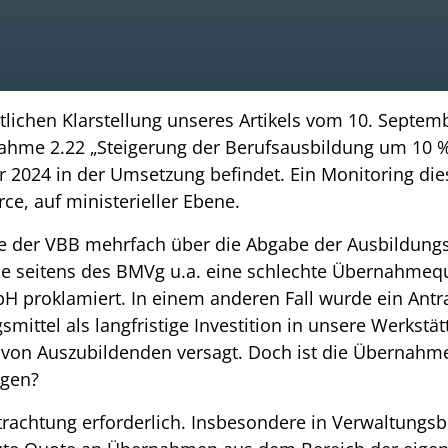
ltlichen Klarstellung unseres Artikels vom 10. Septe
ahme 2.22 „Steigerung der Berufsausbildung um 10 %
uar 2024 in der Umsetzung befindet. Ein Monitoring di
e, auf ministerieller Ebene.
ete der VBB mehrfach über die Abgabe der Ausbildung
de seitens des BMVg u.a. eine schlechte Übernahmequ
bH proklamiert. In einem anderen Fall wurde ein Antra
ittel als langfristige Investition in unsere Werkstä
on Auszubildenden versagt. Doch ist die Übernahmeq
igen?
etrachtung erforderlich. Insbesondere in Verwaltungsb