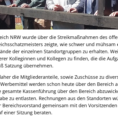
ich NRW wurde über die Streikmaßnahmen des öffent
reichsschatzmeisters zeigte, wie schwer und mühsam es
ände der einzelnen Standortgruppen zu erhalten. Weite
er Kolleginnen und Kollegen zu finden, die die Auf
äß Satzung übernehmen.
her die Mitgliederanteile, sowie Zuschüsse zu diver
Werbemittel werden schon heute über den Bereich ab
ie gesamte Kassenführung über den Bereich abzuwick
gabe zu entlasten. Rechnungen aus den Standorten 
der Bereichsvorstand gemeinsam mit den Vorsitzende
uf einer Sitzung beraten.