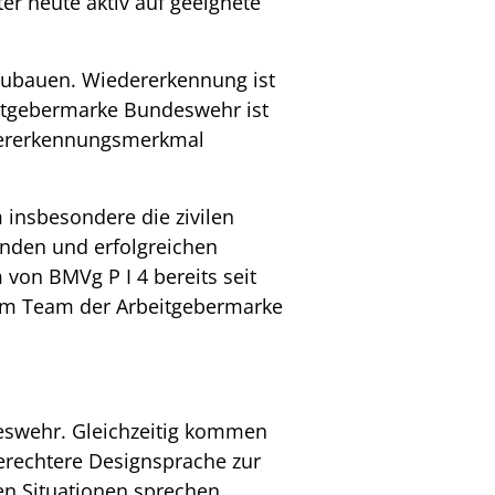
er heute aktiv auf geeignete
ufzubauen. Wiedererkennung ist
itgebermarke Bundeswehr ist
edererkennungsmerkmal
 insbesondere die zivilen
nden und erfolgreichen
von BMVg P I 4 bereits seit
em Team der Arbeitgebermarke
deswehr. Gleichzeitig kommen
erechtere Designsprache zur
en Situationen sprechen