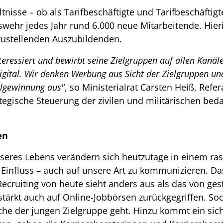
ltnisse – ob als Tarifbeschäftigte und Tarifbeschäftig
ehr jedes Jahr rund 6.000 neue Mitarbeitende. Hierin
zustellenden Auszubildenden.
eressiert und bewirbt seine Zielgruppen auf allen Kanäle
digital. Wir denken Werbung aus Sicht der Zielgruppen u
algewinnung aus"
, so Ministerialrat Carsten Heiß, Refer
rategische Steuerung der zivilen und militärischen beda
en
nseres Lebens verändern sich heutzutage in einem ra
Einfluss – auch auf unsere Art zu kommunizieren. Das
cruiting von heute sieht anders aus als das von geste
rstärkt auch auf Online-Jobbörsen zurückgegriffen. Soc
he der jungen Zielgruppe geht. Hinzu kommt ein sic