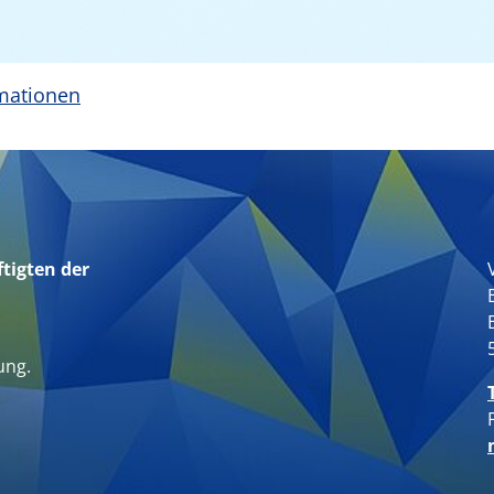
rmationen
tigten der
n
ung.