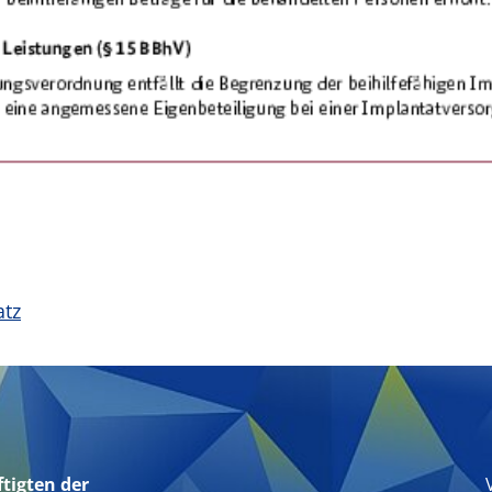
atz
tigten der