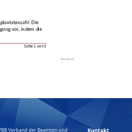
BVA Bund
VBB Verband der Beamten und
Kontakt