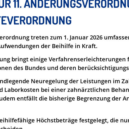
UR 11. ÄNDERUNGSVERORDN
FEVERORDNUNG
verordnung treten zum 1. Januar 2026 umfass
Aufwendungen der Beihilfe in Kraft.
ng bringt einige Verfahrenserleichterungen f
sonen des Bundes und deren berücksichtigung
undlegende Neuregelung der Leistungen im Z
nd Laborkosten bei einer zahnärztlichen Behan
Zudem entfällt die bisherige Begrenzung der An
eihilfefähige Höchstbeträge festgelegt, die nu
cheiden.