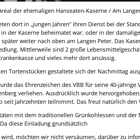
Areal der ehemaligen Hanseaten-Kaserne / Am Langen 
ten dort in „jungen Jahren“ ihren Dienst bei der Stan
n der Kaserne beheimatet war, oder in der damalig
später weiter nach oben am Langen Peter. Das Kaser
ung. Mittlerweile sind 2 große Lebensmittelgeschäft
Krankenkasse und vieles mehr dort ansässig.
sen Tortenstücken gestaltete sich der Nachmittag aus
urde das Ehrenzeichen des VBB für seine 40-jährige 
enberg verliehen. Ausdrücklich wurde hervorgehoben
p seit Jahrzehnten teilnimmt. Das freut natürlich den
vitäten mit dem traditionellen Grünkohlessen und de
 Da diese Einladung grundsätzlich
et wird, möchten wir nicht versäumen, darüber zu info