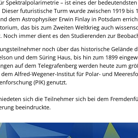
für Spektralpolarimetrie – ist eines der bedeutendst
. Dieser futuristische Turm wurde zwischen 1919 bis
nd dem Astrophysiker Erwin Finlay in Potsdam erricht
orium, das bis zum Zweiten Weltkrieg auch wissensc
. Noch immer dient es den Studierenden zur Beobac
ungsteilnehmer noch über das historische Gelände 
elson und dem Süring Haus, bis hin zum 1899 eingew
tungen auf dem Telegrafenberg werden heute zum grö
dem Alfred-Wegener-Institut für Polar- und Meeresf
enforschung (PIK) genutzt.
hiedeten sich die Teilnehmer sich bei dem Fremdenfü
erung beeindruckte.