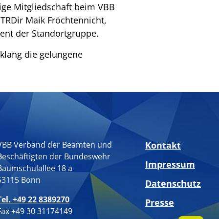
ige Mitgliedschaft beim VBB
 TRDir Maik Fröchtennicht,
ent der Standortgruppe.
 klang die gelungene
VBB Verband der Beamten und
Kontakt
Beschäftigten der Bundeswehr
Impressum
Baumschulallee 18 a
53115 Bonn
Datenschutz
Tel. +49 22 8389270
Presse
Fax +49 30 31174149