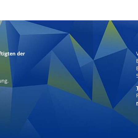
tigten der
n
ung.