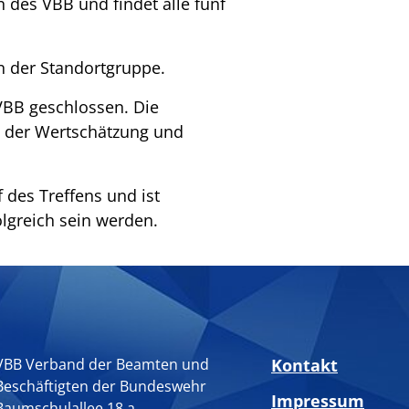
 des VBB und findet alle fünf
in der Standortgruppe.
VBB geschlossen. Die
en der Wertschätzung und
 des Treffens und ist
olgreich sein werden.
VBB Verband der Beamten und
Kontakt
Beschäftigten der Bundeswehr
Impressum
Baumschulallee 18 a