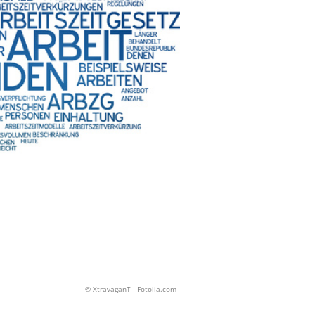
© XtravaganT - Fotolia.com