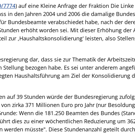
9/7774
) auf eine Kleine Anfrage der Fraktion Die Linke 
dass in den Jahren 2004 und 2006 die damalige Bundes
 für Bundesbeamte verabschiedet habe, nach der deren 
 Stunden erhöht worden sei. Mit dieser Erhöhung der A
teil zur ,Haushaltskonsolidierung' leisten, also Stell
esregierung dar, dass sie zur Thematik der Arbeitszei
h Stellung bezogen habe. Es sei unter anderem angef
legten Haushaltsführung am Ziel der Konsolidierung d
en auf 39 Stunden würde der Bundesregierung zufolg
on zirka 371 Millionen Euro pro Jahr (nur Besoldung
runde: Wenn die 181.250 Beamten des Bundes (Stand:
ührt dies zu einer wöchentlichen Reduzierung um 36
n werden müsste". Diese Stundenanzahl geteilt durc