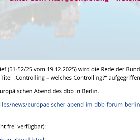
ief (51-52/25 vom 19.12.2025) wird die Rede der Bun
tel „Controlling – welches Controlling?“ aufgegriffen
Europäischen Abend des dbb in Berlin.
lles/news/europaeischer-abend-im-dbb-forum-berlin
t frei verfügbar):
phan-aktuell.html