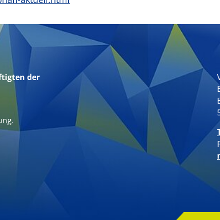
tigten der
n
ung.