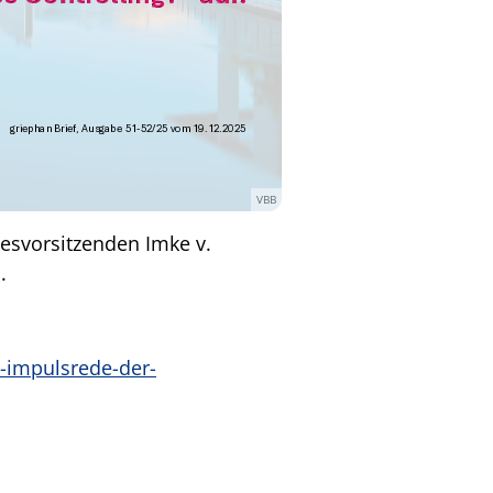
VBB
desvorsitzenden Imke v.
.
-impulsrede-der-