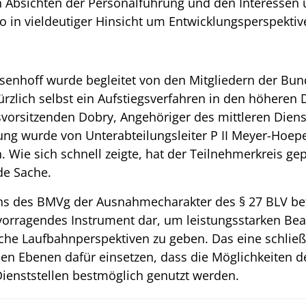
Absichten der Personalführung und den Interessen 
so in vieldeutiger Hinsicht um Entwicklungsperspektiv
senhoff wurde begleitet von den Mitgliedern der Bun
kürzlich selbst ein Aufstiegsverfahren in den höheren 
vorsitzenden Dobry, Angehöriger des mittleren Dienst
g wurde von Unterabteilungsleiter P II Meyer-Hoeper
Wie sich schnell zeigte, hat der Teilnehmerkreis gep
de Sache.
s des BMVg der Ausnahmecharakter des § 27 BLV beton
rvorragendes Instrument dar, um leistungsstarken B
ische Laufbahnperspektiven zu geben. Das eine schließ
len Ebenen dafür einsetzen, dass die Möglichkeiten d
Dienststellen bestmöglich genutzt werden.